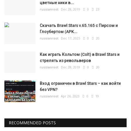
цветные ники в...
russianroot
Dec 28, 2019
0
23
Скачать Brawl Stars v.65.165 с Пирсом и
Глоубертом (APK...
russianroot
Dec 17, 2025
0
20
Как играть Кольтом (Colt) в Brawl Stars и
стрелять из револьверов
russianroot
Dec 28, 2019
0
20
Вход ограничен в Brawl Stars – как войти
без VPN?
russianroot
Apr 26, 2023
0
19
RECOMMENDED POSTS