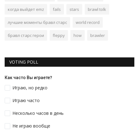
когда выйдет emz
fails
stars
brawl tolk
лучшие моменты бравл старс
world record
бравл старс герои
fleppy
how
brawler
VOTING POLL
Как часто Вы играете?
Играю, но редко
Играю часто
Несколько часов в день
Не играю вообще