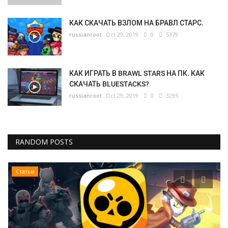
КАК СКАЧАТЬ ВЗЛОМ НА БРАВЛ СТАРС.
russianroot
Oct 29, 2019
0
5379
КАК ИГРАТЬ В BRAWL STARS НА ПК. КАК
СКАЧАТЬ BLUESTACKS?
russianroot
Oct 29, 2019
0
3295
RANDOM POSTS
Статьи