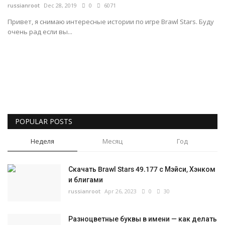
russianroot
Dec 28, 2019
0
6071
Русский
Привет, я снимаю интересные истории по игре Brawl Stars. Буду
очень рад если вы...
POPULAR POSTS
Неделя
Месяц
Год
Скачать Brawl Stars 49.177 с Мэйси, Хэнком
и блигами
russianroot
Apr 26, 2023
0
30
Разноцветные буквы в имени — как делать