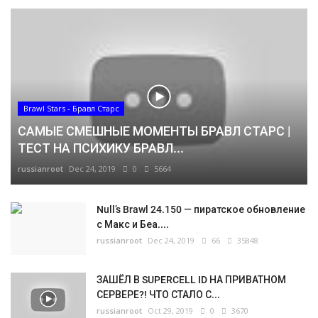
Brawl Stars - Бравл Старс
САМЫЕ СМЕШНЫЕ МОМЕНТЫ БРАВЛ СТАРС |
ТЕСТ НА ПСИХИКУ БРАВЛ...
russianroot
Dec 24, 2019
0
5664
Null’s Brawl 24.150 — пиратское обновление
с Макс и Беа....
russianroot
Dec 24, 2019
66
35848
ЗАШЁЛ В SUPERCELL ID НА ПРИВАТНОМ
СЕРВЕРЕ?! ЧТО СТАЛО С...
russianroot
Oct 29, 2019
0
3670