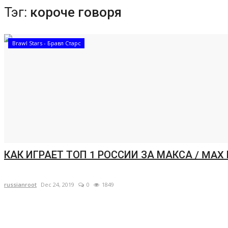
Тэг:
короче говоря
Brawl Stars - Бравл Старс
КАК ИГРАЕТ ТОП 1 РОССИИ ЗА МАКСА / MAX 
russianroot
Dec 24, 2019
0
1849