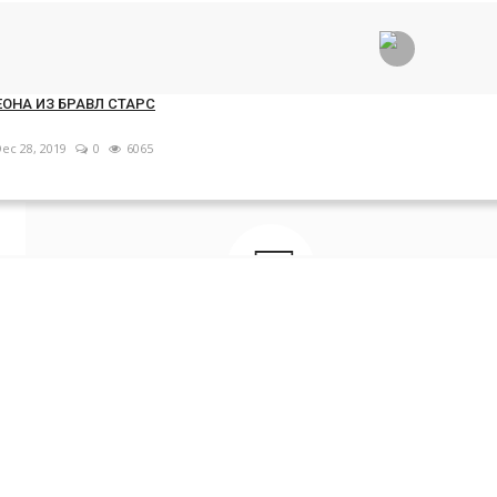
ec 28, 2019
0
4172
Статья
Add an article with images and embed videos.
ОНА ИЗ БРАВЛ СТАРС
ec 28, 2019
0
6065
Галерея
A collection of images