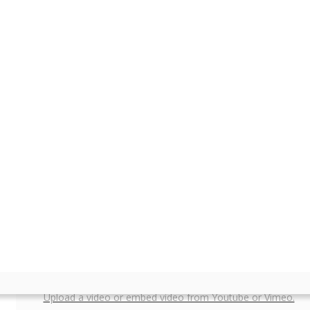
Ordered List
Add a list based article
Video
Upload a video or embed video from Youtube or Vimeo.