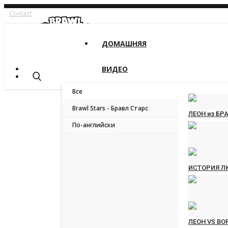
Contact
ДОМАШНЯЯ
ВИДЕО
Все
Brawl Stars - Бравл Старс
ЛЕОН из БР
По-английски
russianroot
D
ИСТОРИЯ ЛЮ
russianroot
D
ЛЕОН VS ВО