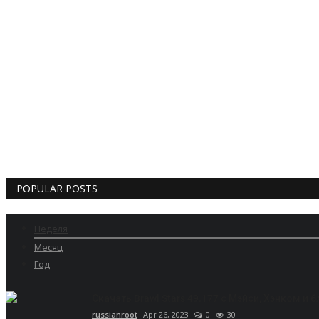
POPULAR POSTS
Неделя
Месяц
Год
Скачать Brawl Stars 49.177 с Мэйси, Хэнком и 
russianroot
Apr 26, 2023
0
30