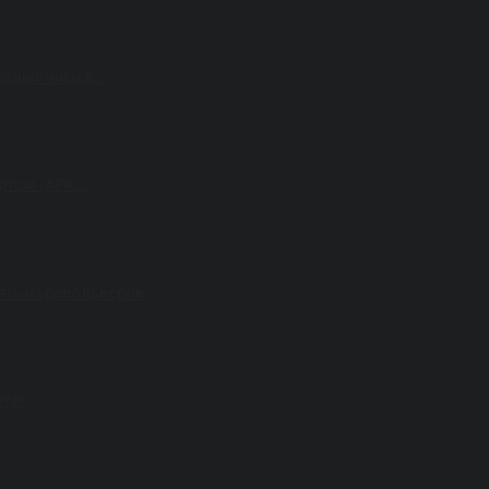
тные ники в...
ртом (APK...
елять из револьверов
VPN?