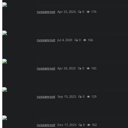
Обновление Brawl Stars v.67.264 с Болт, Старр
russianroot
Apr 23, 2026
0
176
Обновление Null’s Brawl 28.171 с Вольтом и н
russianroot
Jul 4, 2020
0
166
Скачать Brawl Stars 49.177 с Мэйси, Хэнком и 
russianroot
Apr 26, 2023
0
165
Подробности Brawl Talk с Subway Surf, Зигги и
russianroot
Sep 15, 2025
0
129
Скачать Brawl Stars v.65.165 с Пирсом и Глоубе
russianroot
Dec 17, 2025
0
102