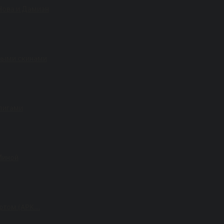
 Нова и Дамиан
овыми скинами
блигами
 Миной
ртом (APK...