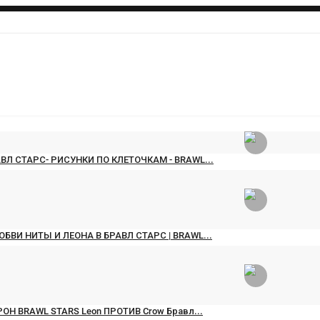
АВЛ СТАРС- РИСУНКИ ПО КЛЕТОЧКАМ - BRAWL...
CHOOSE A POST FORMAT
ec 28, 2019
1
6914
БВИ НИТЫ И ЛЕОНА В БРАВЛ СТАРС | BRAWL...
ec 28, 2019
0
4525
РОН BRAWL STARS Leon ПРОТИВ Crow Бравл...