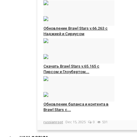
russianroot
Apr 23, 2026
0
451
Обновление Brawl Stars v.66.263 с
Наджией и Сириусом
russianroot
Feb 26, 2026
0
367
Скачать Brawl Stars v.65.165 с
Пирсом и Глоубертом...
russianroot
Dec 17, 2025
0
1238
Обновление баланса и контента в
Brawl Stars с...
russianroot
Dec 15, 2025
0
531