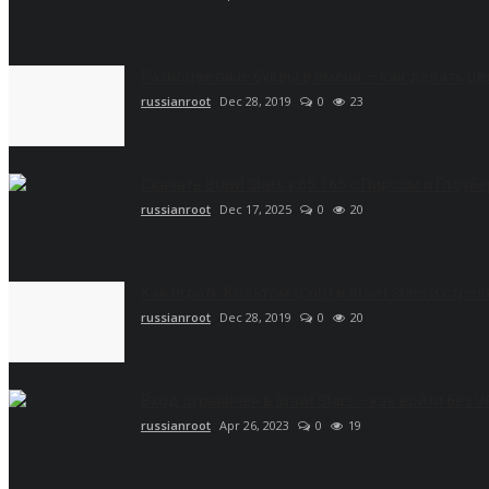
Разноцветные буквы в имени — как делать цве
russianroot
Dec 28, 2019
0
23
Скачать Brawl Stars v.65.165 с Пирсом и Глоубе
russianroot
Dec 17, 2025
0
20
Как играть Кольтом (Colt) в Brawl Stars и стр
russianroot
Dec 28, 2019
0
20
Вход ограничен в Brawl Stars – как войти без 
russianroot
Apr 26, 2023
0
19