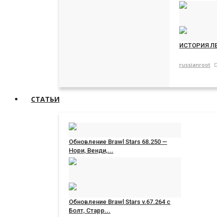
russianroot
D
ИСТОРИЯ ЛЕ
russianroot
D
СТАТЬИ
Обновление Brawl Stars 68.250 —
Нори, Венди,...
russianroot
Jul 1, 2026
0
105
Обновление Brawl Stars v.67.264 с
Болт, Старр...