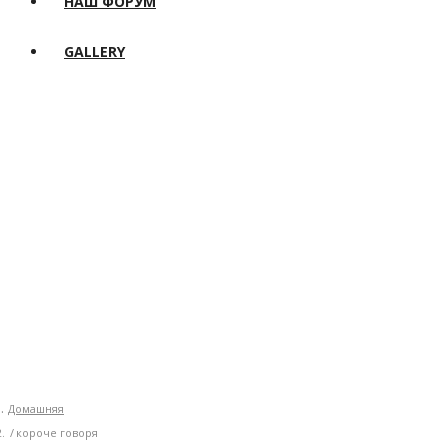
НАШ ФОРУМ
GALLERY
Домашняя
короче говоря