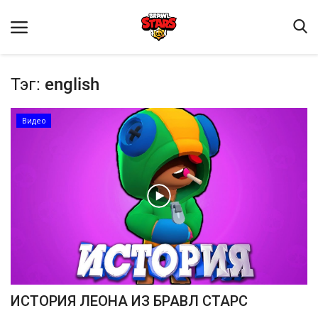
Тэг:
english
Видео
Домашняя
Видео
Contact
Статьи
Terms & Conditions
ИСТОРИЯ ЛЕОНА ИЗ БРАВЛ СТАРС
Наш ФОРУМ