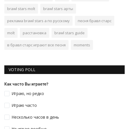
brawl stars molt
brawl stars арты
реклама brawl stars а по русскому
песня бравл старс
molt
расстановка
brawl stars guide
в бравл старс играют все песня
moments
VOTING POLL
Как часто Вы играете?
Играю, но редко
Играю часто
Несколько часов в день
Не играю вообще