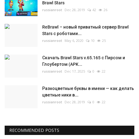
Brawl Stars
russianroot
Dec 28, 2019
42
26
ReBrawl – новый приватный сервер Brawl
Stars с роботами...
russianroot
May 6, 2020
10
25
Скачать Brawl Stars v.65.165 с Пирсом и
Глоубертом (APK...
russianroot
Dec 17, 2025
0
22
Разноцветные буквы в имени — как делать
цветные ники в...
russianroot
Dec 28, 2019
0
22
RECOMMENDED POSTS