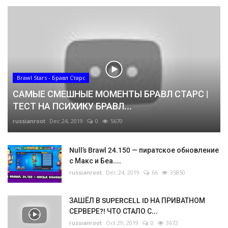
Brawl Stars - Бравл Старс
САМЫЕ СМЕШНЫЕ МОМЕНТЫ БРАВЛ СТАРС |
ТЕСТ НА ПСИХИКУ БРАВЛ...
russianroot
Dec 24, 2019
0
5670
Null’s Brawl 24.150 — пиратское обновление
с Макс и Беа....
russianroot
Dec 24, 2019
66
35850
ЗАШЁЛ В SUPERCELL ID НА ПРИВАТНОМ
СЕРВЕРЕ?! ЧТО СТАЛО С...
russianroot
Oct 29, 2019
0
3672