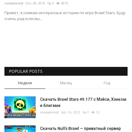
russianroot
Dec 28, 2019
0
6075
Gallery
Привет, я снимаю интересные истории по игре Brawl Stars. Буду
очень рад если вы...
Русский
POPULAR POSTS
Неделя
Месяц
Год
Скачать Brawl Stars 49.177 с Мэйси, Хэнком
и блигами
russianroot
Apr 26, 2023
0
32
Скачать Null’s Brawl — приватный сервер