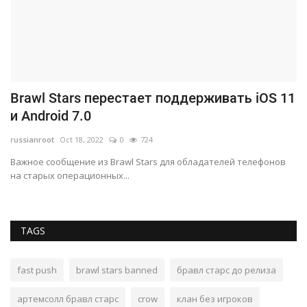
Brawl Stars перестает поддерживать iOS 11
К
и Android 7.0
б
russianroot
Oct 18, 2022
0
724
ru
Важное сообщение из Brawl Stars для обладателей телефонов
Ва
на старых операционных...
иг
TAGS
fast push
brawl stars banned
бравл старс до релиза
артемсолл бравл старс
crow
клан без игроков