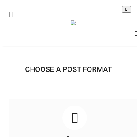
Домашняя
Видео
Все
Brawl Stars - Бравл Старс
CHOOSE A POST FORMAT
По-английски
Contact
Статьи
Terms & Conditions
Наш ФОРУМ
Gallery