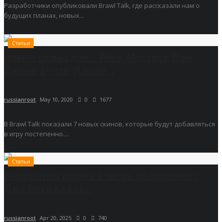
Разработчики опубликовали Brawl Talk, где рассказали нам о
будущих планах, новых...
Статьи
Новые скины для – Рико, Мортиса, Пэм,
Джина, Булла, Джеки...
russianroot
May 10, 2020
0
1677
В Brawl Talk показали 7 новых скинов, которые будут добавляться
в игру постепенно....
Статьи
Бесплатная иконка в честь обновления с
Джэ Ёен и Кадзэ...
russianroot
Apr 20, 2025
0
740