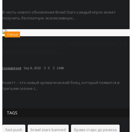
В честь нового обновления Brawl Stars каждый игрок может
получить бесплатную эксклюзивную...
Статьи
3-й сезон Brawl Stars – новый боец Колетт и
магазин сувениров...
russianroot
Sep 8, 2020
0
2448
Колетт – это новый хроматический боец, который появится в
третьем сезоне с...
TAGS
fast push
brawl stars banned
бравл старс до релиза