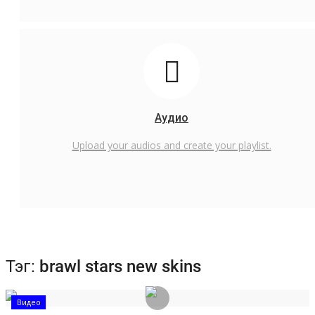
Аудио
Upload your audios and create your playlist.
Тэг:
brawl stars new skins
Видео