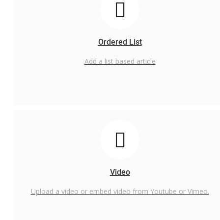
Ordered List
Add a list based article
Video
Upload a video or embed video from Youtube or Vimeo.