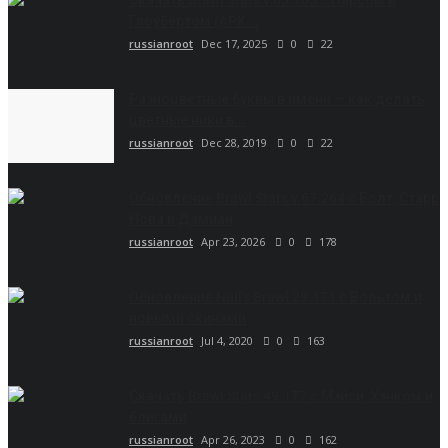
Скачать Brawl Stars v.65.165 с Пирсом и
Глоубертом (APK...
russianroot
Dec 17, 2025
0
22
Разноцветные буквы в имени — как делать
цветные ники в...
russianroot
Dec 28, 2019
0
22
Обновление Brawl Stars v.67.264 с Болт, Старр
Нова и Дамиан
russianroot
Apr 23, 2026
0
178
Обновление Null’s Brawl 28.171 с Вольтом и
новыми скинами
russianroot
Jul 4, 2020
0
163
Скачать Brawl Stars 49.177 с Мэйси, Хэнком и
блигами
russianroot
Apr 26, 2023
0
162