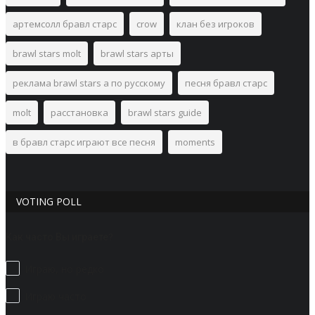
артемсолл бравл старс
crow
клан без игроков
brawl stars molt
brawl stars арты
реклама brawl stars а по русскому
песня бравл старс
molt
расстановка
brawl stars guide
в бравл старс играют все песня
moments
VOTING POLL
Как часто Вы играете?
Играю, но редко
Играю часто