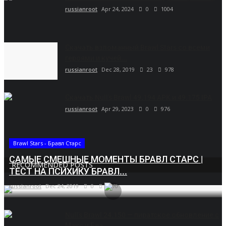
russianroot
Apr 24, 2024
0
1004
Скачать взломанный Brawl Stars со всеми
героями и кучей...
russianroot
Dec 28, 2019
23
978
Скачать Null’s Brawl 49.194 APK и 49.175 IPA
russianroot
Apr 29, 2023
0
976
Brawl Stars - Бравл Старс
САМЫЕ СМЕШНЫЕ МОМЕНТЫ БРАВЛ СТАРС |
RECOMMENDED POSTS
ТЕСТ НА ПСИХИКУ БРАВЛ...
russianroot
Dec 24, 2019
0
5670
Null’s Brawl 24.150 — пиратское обновление с
Макс и Беа....