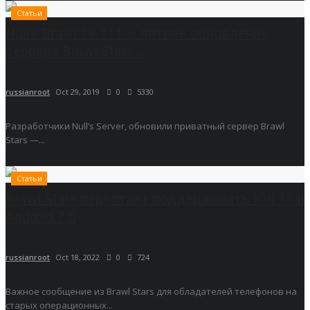
Статьи
Null’s Brawl 19.111 — летнее обновление
сервера Brawl Stars...
russianroot
Oct 29, 2019
0
5330
Разработчики Null’s Server, обновили приватный сервер Brawl
Stars —...
Статьи
Brawl Stars перестает поддерживать iOS 11 и
Android 7.0
russianroot
Oct 18, 2022
0
724
Важное сообщение из Brawl Stars для обладателей телефонов на
старых операционных...