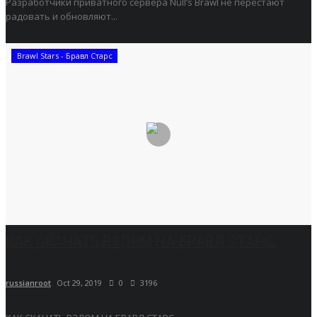
Разработчики приватного сервера Null’s Brawl не перестают
радовать и обновляют...
Brawl Stars - Бравл Старс
КАК СКАЧАТЬ ВЗЛОМ НА БРАВЛ СТАРС.
russianroot
Oct 29, 2019
0
3196