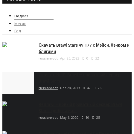
Неделя
Месяц
Год
Скачать Brawl Stars 49.177 с Мэйси, Хэнком и
блигами
russianroot
Apr 26, 2023
0
32
Скачать Null’s Brawl — приватный сервер
Brawl Stars
russianroot
Dec 28, 2019
42
26
ReBrawl – новый приватный сервер Brawl
Stars с роботами...
russianroot
May 6, 2020
10
25