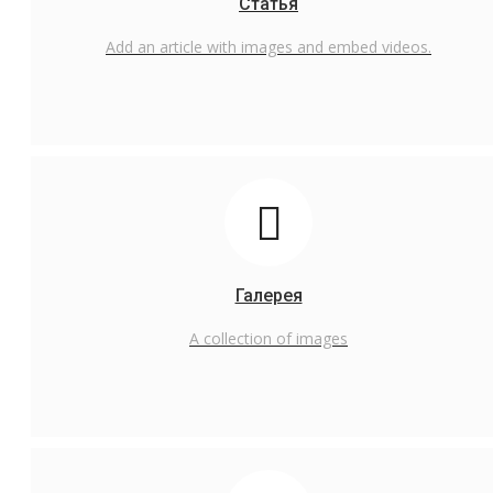
Статья
Русский
Add an article with images and embed videos.
English
Русский
Галерея
A collection of images