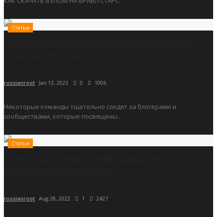
КАК СКАЧАТЬ ВЗЛОМ НА БРАВЛ СТАРС.
Статьи
Первые изменения баланса бравлеров в
2023 | Brawl Stars
russianroot
Jan 13, 2023
0
1006
Некоторые команды тщательно следят за блогерами и
сообществами, которые посвящены...
Статьи
Сэм и Гас – новые бравлеры в скором
обновлении Brawl Stars
russianroot
Aug 28, 2022
1
2427