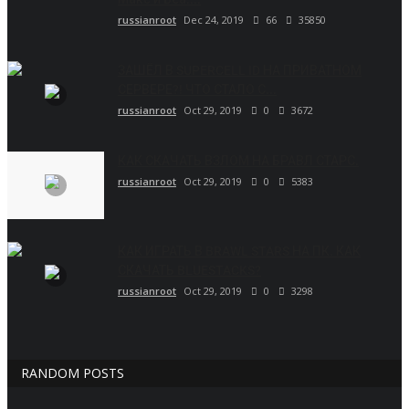
russianroot
Dec 24, 2019
66
35850
ЗАШЁЛ В SUPERCELL ID НА ПРИВАТНОМ
СЕРВЕРЕ?! ЧТО СТАЛО С...
russianroot
Oct 29, 2019
0
3672
КАК СКАЧАТЬ ВЗЛОМ НА БРАВЛ СТАРС.
russianroot
Oct 29, 2019
0
5383
КАК ИГРАТЬ В BRAWL STARS НА ПК. КАК
СКАЧАТЬ BLUESTACKS?
russianroot
Oct 29, 2019
0
3298
RANDOM POSTS