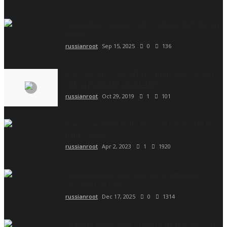
Подробности Brawl Talk с Subway Surf, Зигги и
Миной
russianroot
Sep 15, 2025
0
136
КАК СКАЧАТЬ ОНЛАЙН ПРИВАТНЫЙ СЕРВЕР С
ЭМЗ И НОВЫМИ СКИНАМИ!...
russianroot
Oct 29, 2019
1
101
Как установить Null’s Brawl на iOS без ПК в
пару кликов?
russianroot
Apr 2, 2023
1
1920
Скачать Brawl Stars v.65.165 с Пирсом и
Глоубертом (APK...
russianroot
Dec 17, 2025
0
1314
Скачать Brawl Stars с Лили и Драко (55.221)