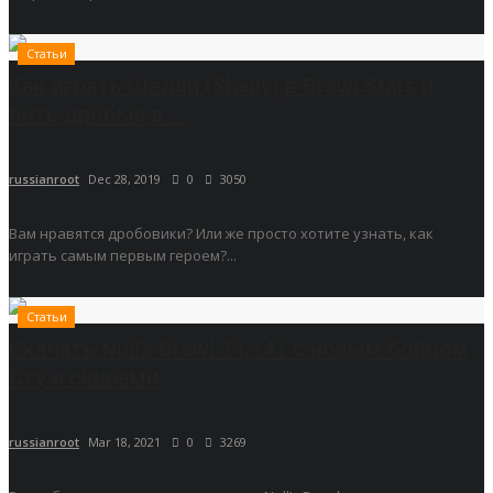
Статьи
Как играть Шелли (Shelly) в Brawl Stars и
бить дробью в...
russianroot
Dec 28, 2019
0
3050
Вам нравятся дробовики? Или же просто хотите узнать, как
играть самым первым героем?...
Статьи
Скачать Null’s Brawl 34.141 с новым бойцом
Сту и скинами
russianroot
Mar 18, 2021
0
3269