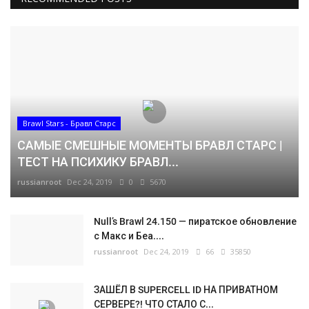
Brawl Stars - Бравл Старс
САМЫЕ СМЕШНЫЕ МОМЕНТЫ БРАВЛ СТАРС |
ТЕСТ НА ПСИХИКУ БРАВЛ...
russianroot
Dec 24, 2019
0
5670
Null’s Brawl 24.150 — пиратское обновление
с Макс и Беа....
russianroot
Dec 24, 2019
66
35850
ЗАШЁЛ В SUPERCELL ID НА ПРИВАТНОМ
СЕРВЕРЕ?! ЧТО СТАЛО С...