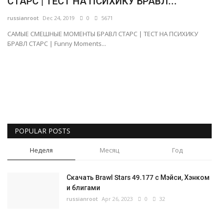
СТАРС | ТЕСТ НА ПСИХИКУ БРАВЛ...
Русский
russianroot
Dec 24, 2019
0
5671
САМЫЕ СМЕШНЫЕ МОМЕНТЫ БРАВЛ СТАРС | ТЕСТ НА ПСИХИКУ
БРАВЛ СТАРС | Funny Moments...
POPULAR POSTS
Неделя
Месяц
Год
Скачать Brawl Stars 49.177 с Мэйси, Хэнком
и блигами
russianroot
Apr 26, 2023
0
32