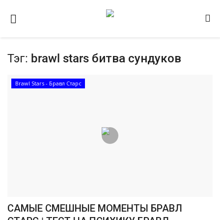
Тэг:
brawl stars битва сундуков
Домашняя
Видео
Brawl Stars - Бравл Старс
Contact
Статьи
Terms & Conditions
Наш ФОРУМ
Gallery
САМЫЕ СМЕШНЫЕ МОМЕНТЫ БРАВЛ