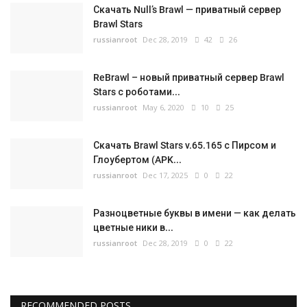
Скачать Null’s Brawl — приватный сервер
Brawl Stars
russianroot
Dec 28, 2019
42
26
ReBrawl – новый приватный сервер Brawl
Stars с роботами...
russianroot
May 6, 2020
10
25
Скачать Brawl Stars v.65.165 с Пирсом и
Глоубертом (APK...
russianroot
Dec 17, 2025
0
22
Разноцветные буквы в имени — как делать
цветные ники в...
russianroot
Dec 28, 2019
0
22
RECOMMENDED POSTS