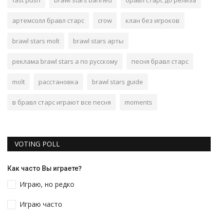
fast push
brawl stars banned
бравл старс до релиза
артемсолл бравл старс
crow
клан без игроков
brawl stars molt
brawl stars арты
реклама brawl stars а по русскому
песня бравл старс
molt
расстановка
brawl stars guide
в бравл старс играют все песня
moments
VOTING POLL
Как часто Вы играете?
Играю, но редко
Играю часто