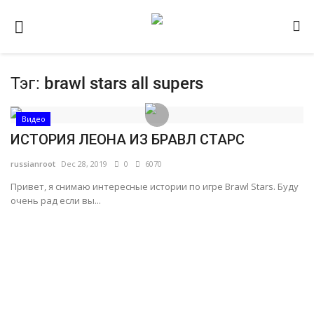
Тэг:
brawl stars all supers
Домашняя
Видео
Видео
ИСТОРИЯ ЛЕОНА ИЗ БРАВЛ СТАРС
Contact
russianroot
Dec 28, 2019
0
6070
Статьи
Привет, я снимаю интересные истории по игре Brawl Stars. Буду
Terms & Conditions
очень рад если вы...
Наш ФОРУМ
Gallery