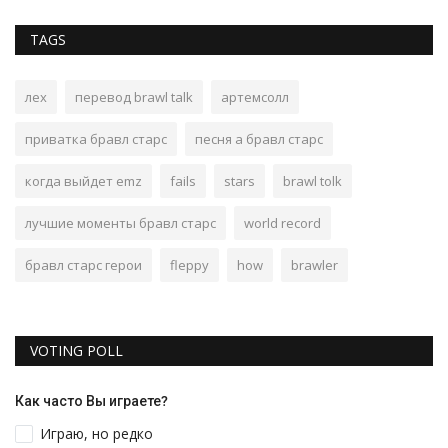
TAGS
лех
перевод brawl talk
артемсолл
приватка бравл старс
песня а бравл старс
когда выйдет emz
fails
stars
brawl tolk
лучшие моменты бравл старс
world record
бравл старс герои
fleppy
how
brawler
VOTING POLL
Как часто Вы играете?
Играю, но редко