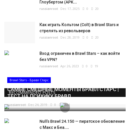
Глоубертом (APK...
russianroot
Dec 17, 2025
0
20
Как играть Кольтом (Colt) в Brawl Stars и
стрелять из револьверов
russianroot
Dec 28, 2019
0
20
Вход ограничен в Brawl Stars – как войти
без VPN?
russianroot
Apr 26, 2023
0
19
Brawl Stars - Бравл Старс
САМЫЕ СМЕШНЫЕ МОМЕНТЫ БРАВЛ СТАРС |
RECOMMENDED POSTS
ТЕСТ НА ПСИХИКУ БРАВЛ...
russianroot
Dec 24, 2019
0
5664
Null’s Brawl 24.150 — пиратское обновление
с Макс и Беа....