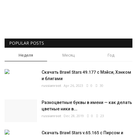
Русский
POPULAR POSTS
Неделя
Месяц
Год
Скачать Brawl Stars 49.177 с Мэйси, Хэнком
и блигами
russianroot
Apr 26, 2023
0
30
Разноцветные буквы в имени — как делать
цветные ники в...
russianroot
Dec 28, 2019
0
23
Скачать Brawl Stars v.65.165 с Пирсом и