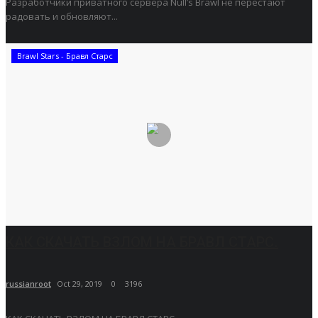
Разработчики приватного сервера Null’s Brawl не перестают
радовать и обновляют...
Brawl Stars - Бравл Старс
КАК СКАЧАТЬ ВЗЛОМ НА БРАВЛ СТАРС.
russianroot
Oct 29, 2019
0
3196