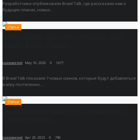
Разработчики опубликовали Brawl Talk, где рассказали нам о
будущих планах, новых...
Статьи
Новые скины для – Рико, Мортиса, Пэм,
Джина, Булла, Джеки...
russianroot
May 10, 2020
0
1677
В Brawl Talk показали 7 новых скинов, которые будут добавляться
в игру постепенно....
Статьи
Бесплатная иконка в честь обновления с
Джэ Ёен и Кадзэ...
russianroot
Apr 20, 2025
0
740