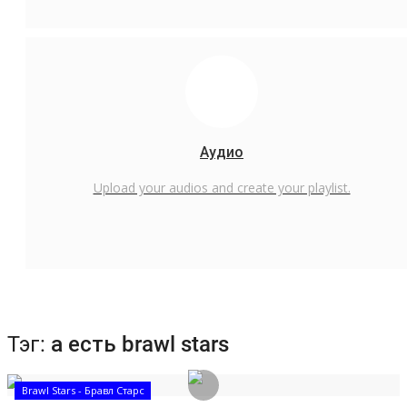
Аудио
Upload your audios and create your playlist.
Тэг:
а есть brawl stars
Brawl Stars - Бравл Старс