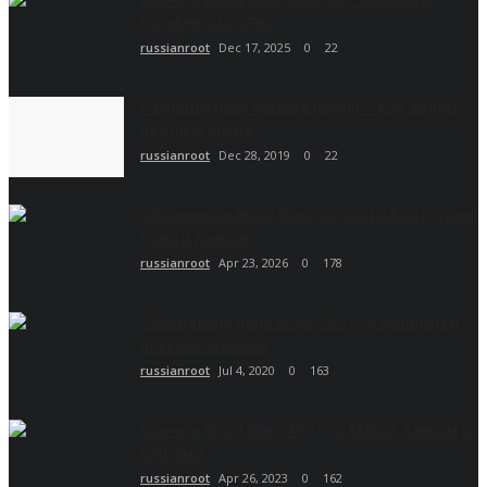
Скачать Brawl Stars v.65.165 с Пирсом и
Глоубертом (APK...
russianroot
Dec 17, 2025
0
22
Разноцветные буквы в имени — как делать
цветные ники в...
russianroot
Dec 28, 2019
0
22
Обновление Brawl Stars v.67.264 с Болт, Старр
Нова и Дамиан
russianroot
Apr 23, 2026
0
178
Обновление Null’s Brawl 28.171 с Вольтом и
новыми скинами
russianroot
Jul 4, 2020
0
163
Скачать Brawl Stars 49.177 с Мэйси, Хэнком и
блигами
russianroot
Apr 26, 2023
0
162