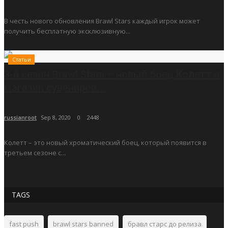
В честь нового обновления Brawl Stars каждый игрок может
получить бесплатную эксклюзивную...
Статьи
3-й сезон Brawl Stars – новый боец Колетт и
магазин сувениров...
russianroot
Sep 8, 2020
0
2448
Колетт – это новый хроматический боец, который появится в
третьем сезоне с...
TAGS
fast push
brawl stars banned
бравл старс до релиза