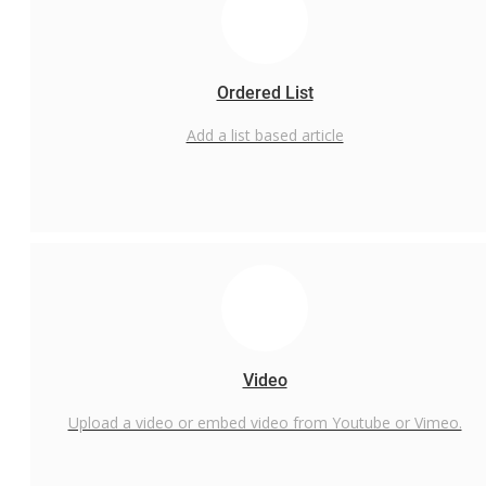
Ordered List
Add a list based article
Video
Upload a video or embed video from Youtube or Vimeo.