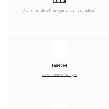
Статья
Русский
Add an article with images and embed videos.
English
Русский
Галерея
A collection of images