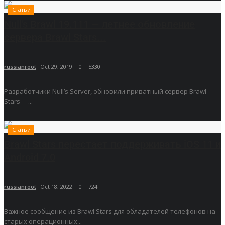
Статьи
Null’s Brawl 19.111 — летнее обновление
сервера Brawl Stars...
russianroot
Oct 29, 2019
0
5330
Разработчики Null’s Server, обновили приватный сервер Brawl
Stars —...
Статьи
Brawl Stars перестает поддерживать iOS 11 и
Android 7.0
russianroot
Oct 18, 2022
0
724
Важное сообщение из Brawl Stars для обладателей телефонов на
старых операционных...