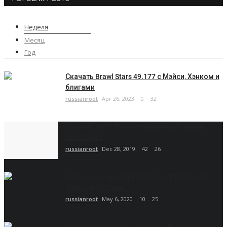
Неделя
Месяц
Год
Скачать Brawl Stars 49.177 с Мэйси, Хэнком и
блигами
russianroot
Apr 26, 2023
0
32
Скачать Null’s Brawl — приватный сервер
Brawl Stars
russianroot
Dec 28, 2019
42
26
ReBrawl – новый приватный сервер Brawl
Stars с роботами...
russianroot
May 6, 2020
10
25