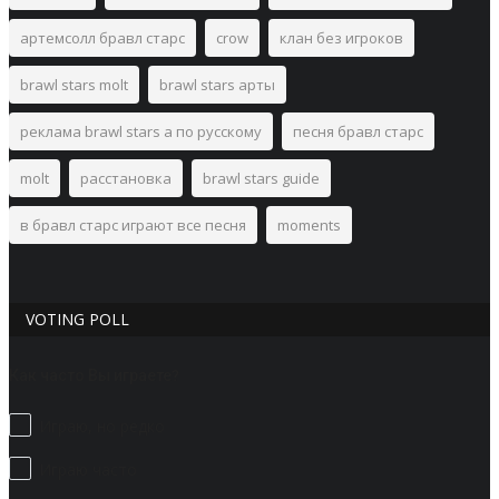
артемсолл бравл старс
crow
клан без игроков
brawl stars molt
brawl stars арты
реклама brawl stars а по русскому
песня бравл старс
molt
расстановка
brawl stars guide
в бравл старс играют все песня
moments
VOTING POLL
Как часто Вы играете?
Играю, но редко
Играю часто