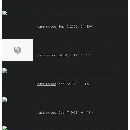
Подробности Brawl Talk с Subway Surf, Зигги и
Миной
russianroot
Sep 15, 2025
0
136
КАК СКАЧАТЬ ОНЛАЙН ПРИВАТНЫЙ СЕРВЕР С
ЭМЗ И НОВЫМИ СКИНАМИ!...
russianroot
Oct 29, 2019
1
101
Как установить Null’s Brawl на iOS без ПК в
пару кликов?
russianroot
Apr 2, 2023
1
1920
Скачать Brawl Stars v.65.165 с Пирсом и
Глоубертом (APK...
russianroot
Dec 17, 2025
0
1314
Скачать Brawl Stars с Лили и Драко (55.221)