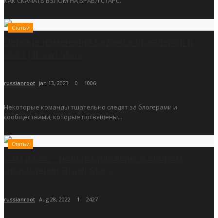
КАК СКАЧАТЬ ВЗЛОМ НА БРАВЛ СТАРС.
Статьи
Первые изменения баланса бравлеров в
2023 | Brawl Stars
russianroot
Jan 13, 2023
0
1006
Некоторые команды тщательно следят за блогерами и
сообществами, которые посвящены...
Статьи
Сэм и Гас – новые бравлеры в скором
обновлении Brawl Stars
russianroot
Aug 28, 2022
1
2427