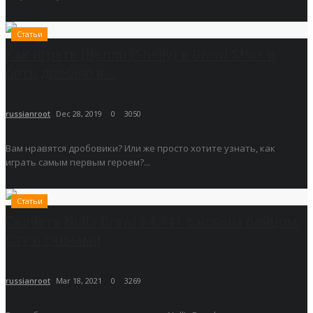
Статьи
Как играть Шелли (Shelly) в Brawl Stars и
бить дробью в...
russianroot
Dec 28, 2019
0
3050
Вам нравятся дробовики? Или же просто хотите узнать, как
играть самым первым героем?...
Статьи
Скачать Null’s Brawl 34.141 с новым бойцом
Сту и скинами
russianroot
Mar 18, 2021
0
3269