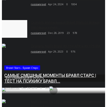
russianroot
Apr 24, 2024
0
1004
Скачать взломанный Brawl Stars со всеми
героями и кучей...
russianroot
Dec 28, 2019
23
978
Скачать Null’s Brawl 49.194 APK и 49.175 IPA
russianroot
Apr 29, 2023
0
976
Brawl Stars - Бравл Старс
САМЫЕ СМЕШНЫЕ МОМЕНТЫ БРАВЛ СТАРС |
RECOMMENDED POSTS
ТЕСТ НА ПСИХИКУ БРАВЛ...
russianroot
Dec 24, 2019
0
5670
Null’s Brawl 24.150 — пиратское обновление с
Макс и Беа....