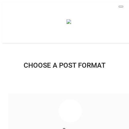
Домашняя
Видео
Все
Brawl Stars - Бравл Старс
CHOOSE A POST FORMAT
По-английски
Contact
Статьи
Terms & Conditions
Наш ФОРУМ
Gallery