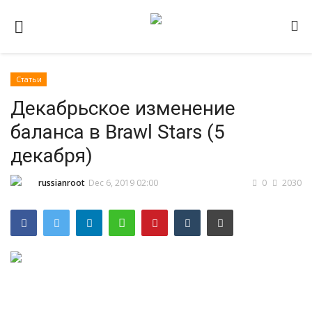
Статьи
Домашняя
Декабрьское изменение
Видео
баланса в Brawl Stars (5
Contact
декабря)
Статьи
russianroot
Dec 6, 2019 02:00
0
2030
Terms & Conditions
Наш ФОРУМ
Gallery