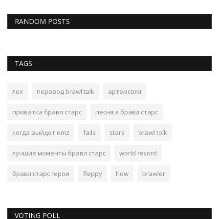
RANDOM POSTS
TAGS
лех
перевод brawl talk
артемсолл
приватка бравл старс
песня а бравл старс
когда выйдет emz
fails
stars
brawl tolk
лучшие моменты бравл старс
world record
бравл старс герои
fleppy
how
brawler
VOTING POLL