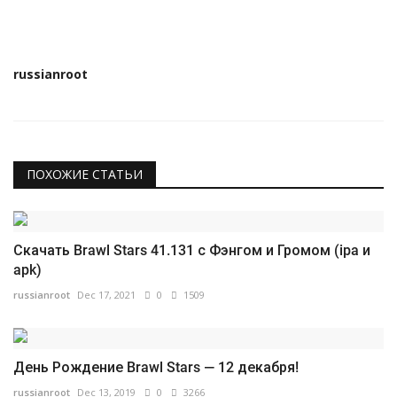
russianroot
ПОХОЖИЕ СТАТЬИ
Скачать Brawl Stars 41.131 с Фэнгом и Громом (ipa и
apk)
russianroot
Dec 17, 2021
0
1509
День Рождение Brawl Stars — 12 декабря!
russianroot
Dec 13, 2019
0
3266