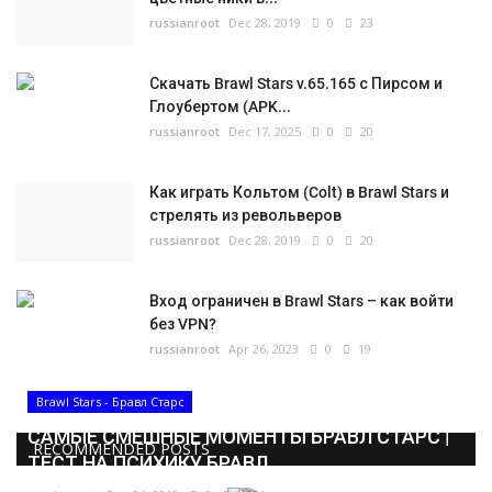
russianroot
Dec 28, 2019
0
23
Скачать Brawl Stars v.65.165 с Пирсом и
Глоубертом (APK...
russianroot
Dec 17, 2025
0
20
Как играть Кольтом (Colt) в Brawl Stars и
стрелять из револьверов
russianroot
Dec 28, 2019
0
20
Вход ограничен в Brawl Stars – как войти
без VPN?
russianroot
Apr 26, 2023
0
19
Brawl Stars - Бравл Старс
САМЫЕ СМЕШНЫЕ МОМЕНТЫ БРАВЛ СТАРС |
RECOMMENDED POSTS
ТЕСТ НА ПСИХИКУ БРАВЛ...