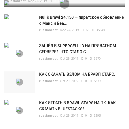
russianroot
Dec 24, 2019
0
5664
Null’s Brawl 24.150 — пиратское обновление
с Макс и Беа....
russianroot
Dec 24, 2019
66
35848
ЗАШЁЛ В SUPERCELL ID НА ПРИВАТНОМ
СЕРВЕРЕ?! ЧТО СТАЛО С...
russianroot
Oct 29, 2019
0
3670
КАК СКАЧАТЬ ВЗЛОМ НА БРАВЛ СТАРС.
russianroot
Oct 29, 2019
0
5379
КАК ИГРАТЬ В BRAWL STARS НА ПК. КАК
СКАЧАТЬ BLUESTACKS?
russianroot
Oct 29, 2019
0
3295